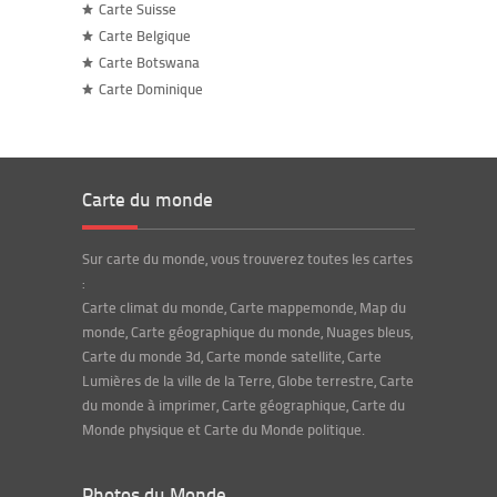
Carte Suisse
Carte Belgique
Carte Botswana
Carte Dominique
Carte du monde
Sur carte du monde, vous trouverez toutes les cartes
:
Carte climat du monde, Carte mappemonde, Map du
monde, Carte géographique du monde, Nuages bleus,
Carte du monde 3d, Carte monde satellite, Carte
Lumières de la ville de la Terre, Globe terrestre, Carte
du monde à imprimer, Carte géographique, Carte du
Monde physique et Carte du Monde politique.
Photos du Monde