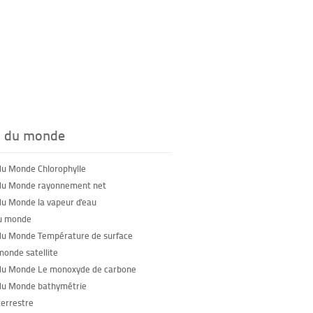
s du monde
du Monde Chlorophylle
du Monde rayonnement net
du Monde la vapeur d'eau
u monde
du Monde Température de surface
monde satellite
du Monde Le monoxyde de carbone
du Monde bathymétrie
terrestre