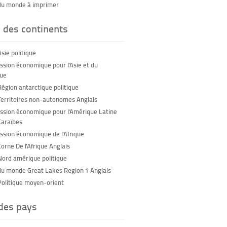
du monde à imprimer
 des continents
sie politique
sion économique pour l'Asie et du
que
Région antarctique politique
Territoires non-autonomes Anglais
sion économique pour l'Amérique Latine
Caraïbes
sion économique de l'Afrique
orne De l'Afrique Anglais
Nord amérique politique
du monde Great Lakes Region 1 Anglais
Politique moyen-orient
 des pays