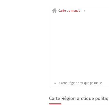
Carte du monde
»
»
Carte Région arctique politique
Carte Région arctique politiq