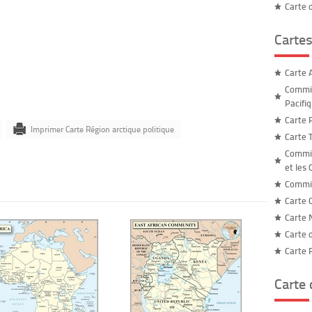
Carte 
Cartes
Carte A
Commis
Pacifi
Carte 
Imprimer Carte Région arctique politique
Carte 
Commis
et les 
Commis
Carte C
Carte 
Carte 
Carte 
Carte