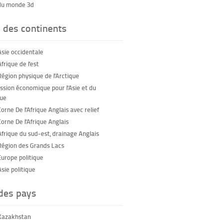
du monde 3d
 des continents
Asie occidentale
frique de l'est
Région physique de l'Arctique
sion économique pour l'Asie et du
que
orne De l'Afrique Anglais avec relief
orne De l'Afrique Anglais
Afrique du sud-est, drainage Anglais
Région des Grands Lacs
Europe politique
sie politique
 des pays
Kazakhstan