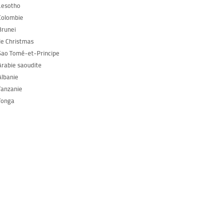
Lesotho
Colombie
Brunei
Île Christmas
Sao Tomé-et-Principe
Arabie saoudite
Albanie
Tanzanie
Tonga