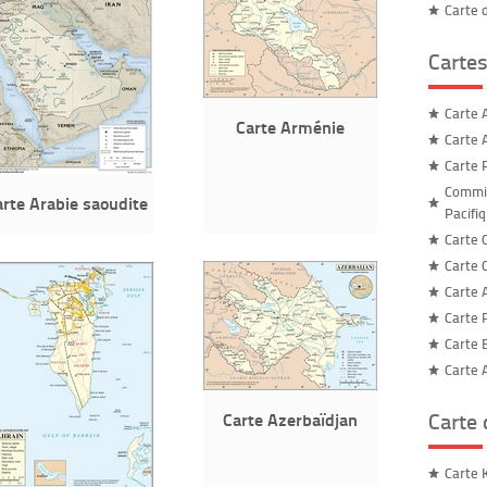
Carte 
Cartes
Carte 
Carte Arménie
Carte A
Carte 
Commis
arte Arabie saoudite
Pacifi
Carte C
Carte C
Carte 
Carte 
Carte 
Carte A
Carte
Carte Azerbaïdjan
Carte 