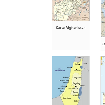
Carte Afghanistan
C