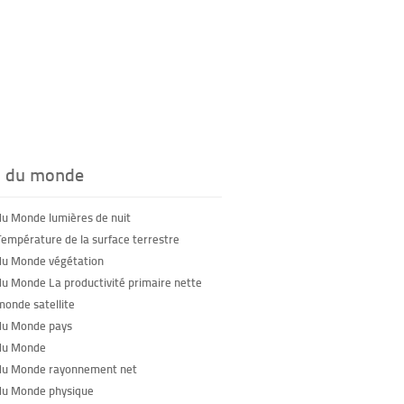
s du monde
du Monde lumières de nuit
Température de la surface terrestre
du Monde végétation
du Monde La productivité primaire nette
monde satellite
du Monde pays
du Monde
du Monde rayonnement net
du Monde physique