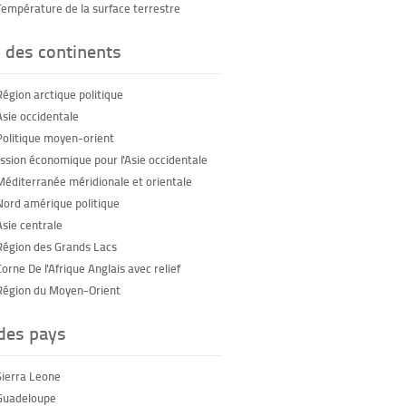
Température de la surface terrestre
 des continents
Région arctique politique
Asie occidentale
Politique moyen-orient
sion économique pour l'Asie occidentale
Méditerranée méridionale et orientale
Nord amérique politique
Asie centrale
Région des Grands Lacs
orne De l'Afrique Anglais avec relief
Région du Moyen-Orient
 des pays
Sierra Leone
Guadeloupe