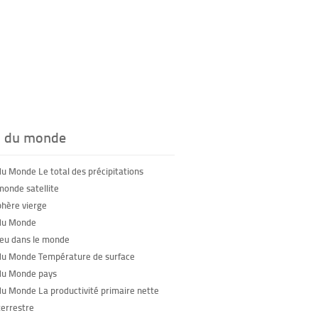
s du monde
du Monde Le total des précipitations
monde satellite
phère vierge
du Monde
feu dans le monde
du Monde Température de surface
du Monde pays
du Monde La productivité primaire nette
terrestre