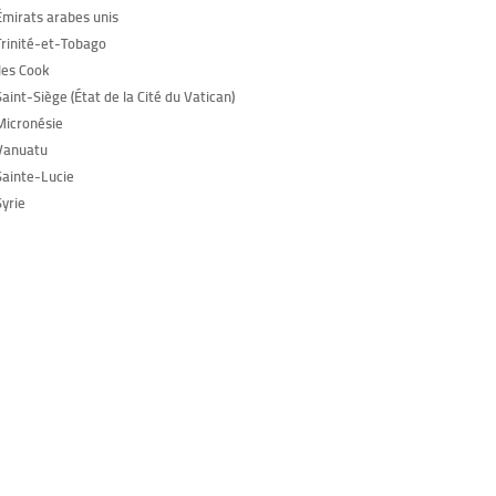
Émirats arabes unis
Trinité-et-Tobago
Îles Cook
aint-Siège (État de la Cité du Vatican)
Micronésie
Vanuatu
Sainte-Lucie
Syrie