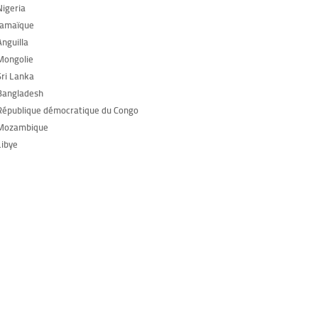
Nigeria
Jamaïque
Anguilla
Mongolie
Sri Lanka
Bangladesh
République démocratique du Congo
 Mozambique
Libye