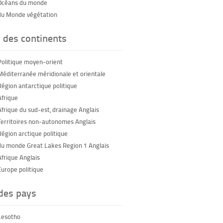
Océans du monde
du Monde végétation
 des continents
Politique moyen-orient
Méditerranée méridionale et orientale
Région antarctique politique
Afrique
Afrique du sud-est, drainage Anglais
Territoires non-autonomes Anglais
Région arctique politique
du monde Great Lakes Region 1 Anglais
Afrique Anglais
Europe politique
 des pays
Lesotho