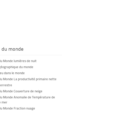
s du monde
du Monde lumières de nuit
géographique du monde
feu dans le monde
du Monde La productivité primaire nette
terrestre
du Monde Couverture de neige
du Monde Anomalie de Température de
e mer
du Monde Fraction nuage