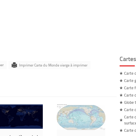
Carte
mer
Imprimer Carte du Monde vierge à imprimer
Carte 
Carte 
Carte 
Carte 
Globe 
Carte 
Carte 
surfac
Carte 