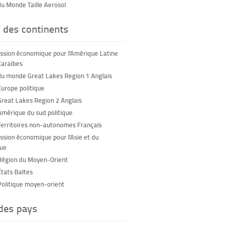
du Monde Taille Aerosol
 des continents
sion économique pour l'Amérique Latine
Caraïbes
du monde Great Lakes Region 1 Anglais
Europe politique
Great Lakes Region 2 Anglais
Amérique du sud politique
Territoires non-autonomes Français
sion économique pour l'Asie et du
que
Région du Moyen-Orient
États Baltes
Politique moyen-orient
 des pays