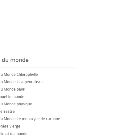
s du monde
du Monde Chlorophylle
du Monde la vapeur d'eau
du Monde pays
 muette monde
du Monde physique
terrestre
du Monde Le monoxyde de carbone
phère vierge
climat du monde