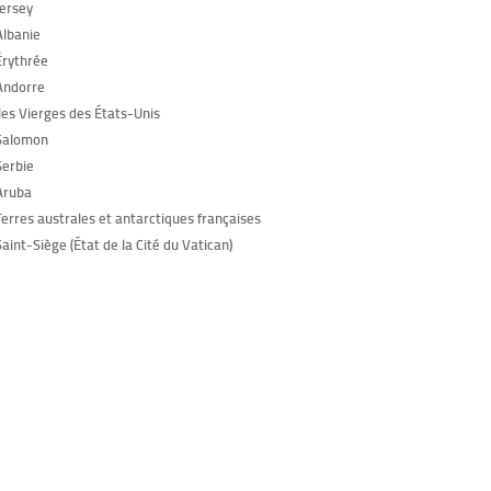
Jersey
Albanie
Érythrée
Andorre
Îles Vierges des États-Unis
Salomon
Serbie
Aruba
Terres australes et antarctiques françaises
aint-Siège (État de la Cité du Vatican)