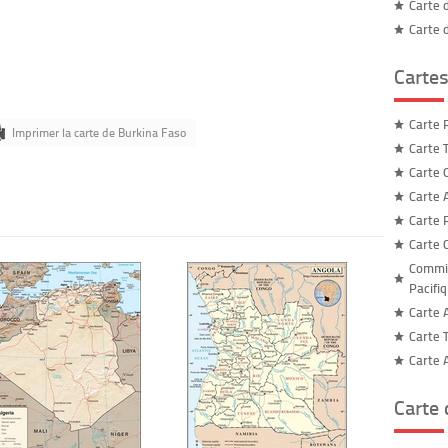
Carte 
Carte 
Cartes
Carte 
Imprimer la carte de Burkina Faso
Carte 
Carte 
Carte 
Carte 
Carte C
Commis
Pacifi
Carte 
Carte 
Carte 
Carte