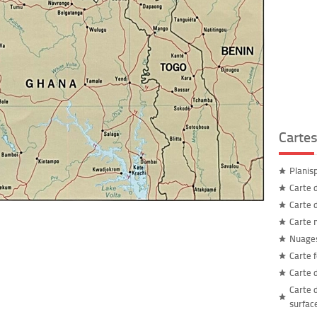
Carte
Planis
Carte 
Carte 
Carte
Nuages
Carte 
Carte 
Carte 
surfac