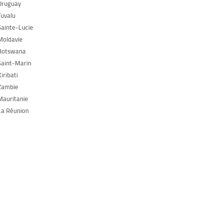
Uruguay
Tuvalu
Sainte-Lucie
Moldavie
Botswana
Saint-Marin
iribati
Zambie
Mauritanie
La Réunion