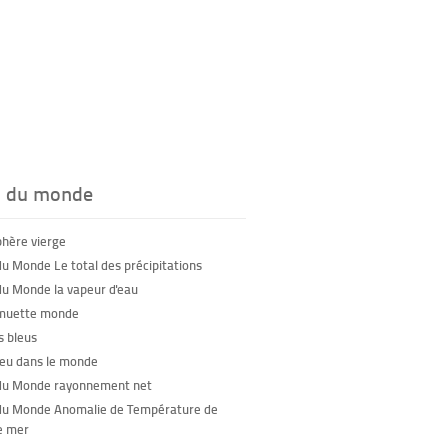
s du monde
phère vierge
du Monde Le total des précipitations
du Monde la vapeur d'eau
 muette monde
 bleus
feu dans le monde
du Monde rayonnement net
du Monde Anomalie de Température de
e mer