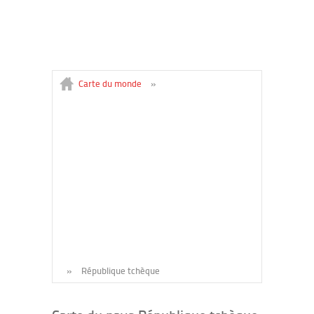
Carte du monde
»
»
République tchèque