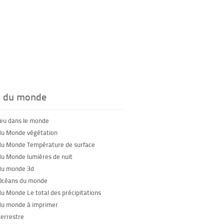
s du monde
feu dans le monde
du Monde végétation
du Monde Température de surface
du Monde lumières de nuit
du monde 3d
Océans du monde
du Monde Le total des précipitations
du monde à imprimer
terrestre