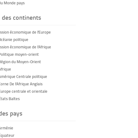
du Monde pays
 des continents
sion économique de l'Europe
Océanie politique
sion économique de l'Afrique
Politique moyen-orient
Région du Moyen-Orient
Afrique
Amérique Centrale politique
orne De l'Afrique Anglais
Europe centrale et orientale
États Baltes
 des pays
Arménie
Équateur