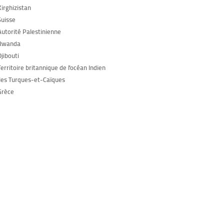
Kirghizistan
Suisse
Autorité Palestinienne
 Rwanda
jibouti
erritoire britannique de l'océan Indien
Îles Turques-et-Caïques
Grèce